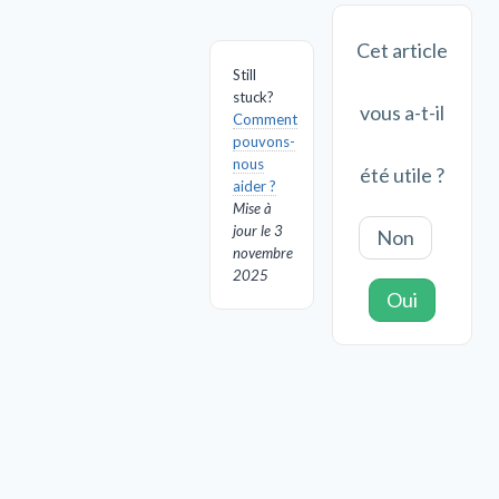
doc
Cet article
Still
stuck?
vous a-t-il
Comment
pouvons-
nous
été utile ?
aider ?
Mise à
jour le 3
Non
novembre
2025
Oui