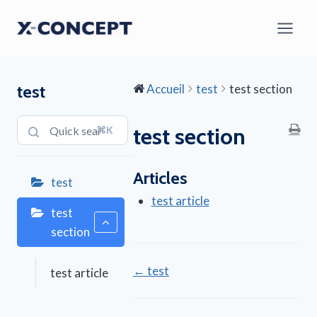
Aller
au
contenu
test
Accueil
test
test section
test section
⌘K
Articles
test
test article
test
section
Navigation
← test
test article
de